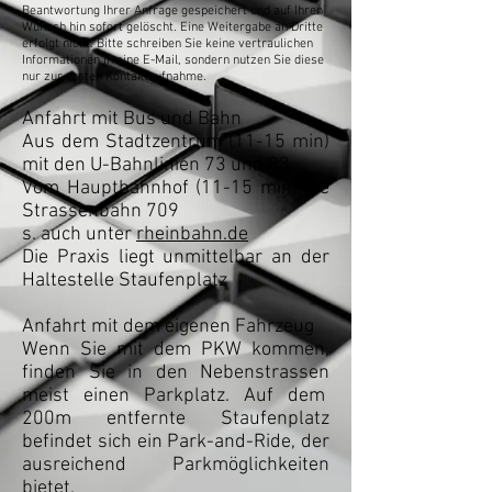
Beantwortung Ihrer Anfrage gespeichert und auf Ihren
Wunsch hin sofort gelöscht. Eine Weitergabe an Dritte
erfolgt nicht. Bitte schreiben Sie keine vertraulichen
Informationen in eine E-Mail, sondern nutzen Sie diese
nur zur ersten Kontaktaufnahme.
Anfahrt mit Bus und Bahn
Aus dem Stadtzentrum (11-15 min)
mit den U-Bahnlinien 73 und 83.
Vom Hauptbahnhof (11-15 min) die
Strassenbahn 709
s. auch unter
rheinbahn.de
Die Praxis liegt unmittelbar an der
Haltestelle Staufenplatz
Anfahrt mit dem eigenen Fahrzeug
Wenn Sie mit dem PKW kommen,
finden Sie in den Nebenstrassen
meist einen Parkplatz. Auf dem
200m entfernte Staufenplatz
befindet sich ein Park-and-Ride, der
ausreichend Parkmöglichkeiten
bietet.