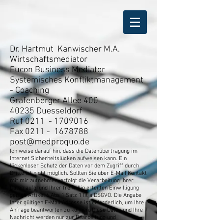
Dr. Hartmut Kanwischer M.A.
Wirtschaftsmediator
Eucon Business Mediator
Systemisches Konfliktmanagement
- Coaching
Grafenberger Allee 400
40235 Duesseldorf
Ruf 0211 - 1709016
Fax 0211 -
1678788
post@medproquo.de
Ich weise darauf hin, dass die Datenübertragung im
Internet Sicherheitslücken aufweisen kann. Ein
lückenloser Schutz der Daten vor dem Zugriff durch
Dritte ist nicht möglich. Sollten Sie über E-Mail Kontakt
mit mir aufnehmen, erfolgt die Verarbeitung Ihrer
Daten aufgrund Ihrer freiwillig erteilten Einwilligung
gemäß Artikel 6 Abs 1 Satz 1 lit a DSGVO. Die Angabe
Ihrer gültigen E-Mail Adresse ist erforderlich, um Ihre
Anfrage beantworten zu können. Diese Daten und Ihre
Nachricht werden nur zur Bearbeitung und