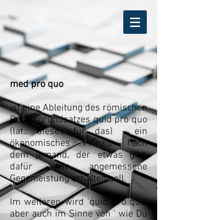
med pro quo
ist eine Ableitung des römischen
Rechtsgrundsatzes quid pro quo
(lat.: dieses für das) - ein
ökonomisches Prinzip, nach
dem jemand, der etwas gibt,
dafür eine angemessene
Gegenleistung erhalten soll.
Im weiteren wird 'quid pro quo'
aber auch im Sinne von ' wie Du